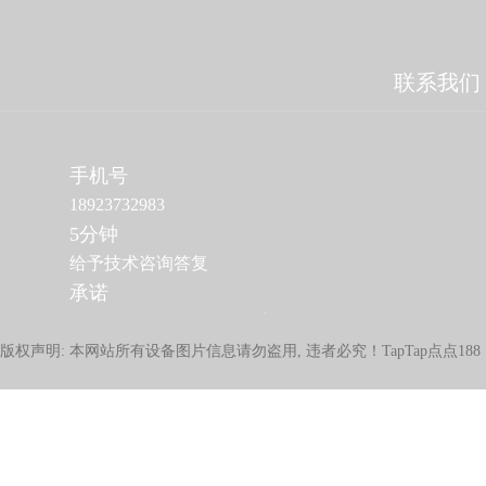
联系我们
手机号
18923732983
5分钟
给予技术咨询答复
承诺
达不到验收标准，免费改善至验收合格
版权声明: 本网站所有设备图片信息请勿盗用, 违者必究！TapTap点点18