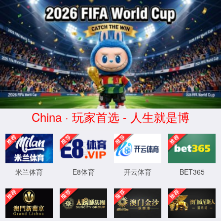
版权声明: 本网站所有设备图片信息请勿盗用, 违者必究！
首页
产品
方案
视频
案
首页
产品
方案
视频
案
联系
EN
联系
EN
TapTap点点188方案提供商
TapTap点点188方案提供商