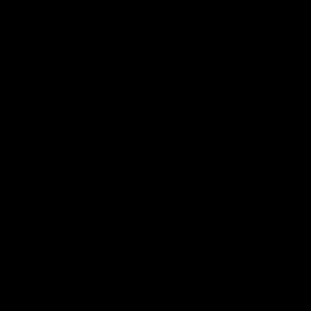
绕线速度
适用线径
绕线方式
适用范围
功率
外观尺寸
应用领域