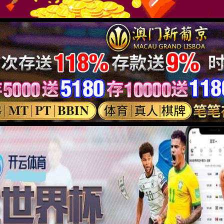
设备简介
/ INTRODUCTIO
设备展示
PRODUCT DISPLAY