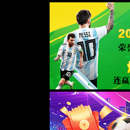
版权声明: 本网站所有设备图片信息请勿盗用, 违者必
首页
产品
方案
视频
首页
产品
方案
视频
联系
EN
联系
EN
TapTap点点188方案提供商
TapTap点点188方案提供商