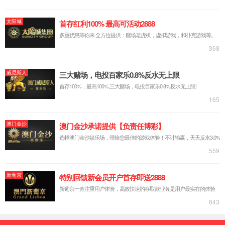
机，可同
机，是目
时绕4个或
前市场上
无刷电机装配线设备
2个定子，
双飞叉绕
采用进口
线设备效
控制器控
率的3-4
无刷定子组装生产线
制…
【详
倍…
【详
情】
情】
有刷电机装配线
电机胶盖自动化装配线
双飞叉转子绕线组装生产设备
无刷转子插磁钢设备
电机胶盖
双飞叉转
自动化装
子绕线组
配线用于
装生产设
被动元器件电感设备
扫地机器
备，是目
人的电机
前市场上
端盖组装
双飞叉绕
电机定转子绕线机
设备，其
线设备效
包含…
率的…
【详情】
【详情】