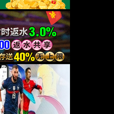
？
了解详情