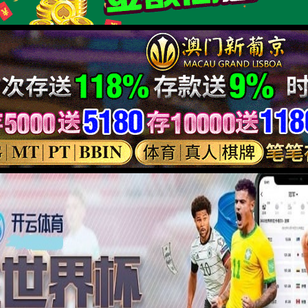
投往人形机器人的钱，为什么集体“涌向”了灵巧手
让灵巧手真正“灵巧”起来，从造好每一颗电机开始。
马斯克都搞不定的“灵巧手”到底难在哪里？
灵巧手不只是算法和材料，更是制造能力。