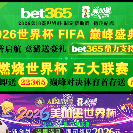
首页
产品
方案
视频
案
首页
产品
方案
视频
案
联系
EN
联系
EN