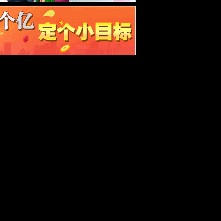
了解详情
助力关节模组规模化量产
测全工艺链的产品矩阵，以及汽车级质量管控经验，持续为
了解详情
在线咨询
联系电话